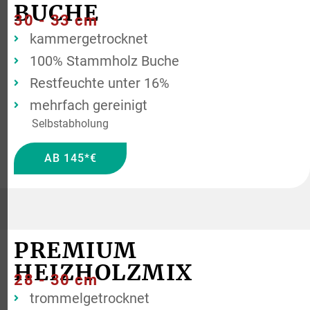
BUCHE
30 - 33 cm
kammergetrocknet
100% Stammholz Buche
Restfeuchte unter 16%
mehrfach gereinigt
Selbstabholung
AB 145*€
PREMIUM
HEIZHOLZMIX
28 - 30 cm
trommelgetrocknet