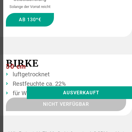
Solange der Vorrat reicht
AB 130*€
BIRKE
30 cm
luftgetrocknet
Restfeuchte ca. 22%
für Wintergärten & Gartenhäuser
AUSVERKAUFT
NICHT VERFÜGBAR