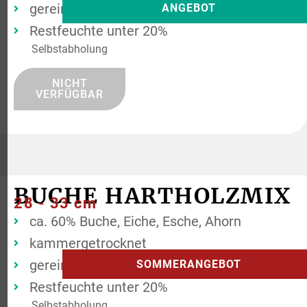
gereinigt
ANGEBOT
Restfeuchte unter 20%
Selbstabholung
NICHT
VERFÜGBAR
BUCHE HARTHOLZMIX
28 - 33 cm
ca. 60% Buche, Eiche, Esche, Ahorn
kammergetrocknet
gereinigt
SOMMERANGEBOT
Restfeuchte unter 20%
Selbstabholung