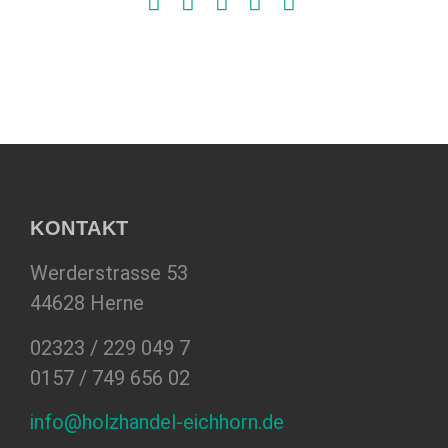
KONTAKT
Werderstrasse 53
44628 Herne
02323 / 229 049 7
0157 / 749 656 02
info@holzhandel-eichhorn.de